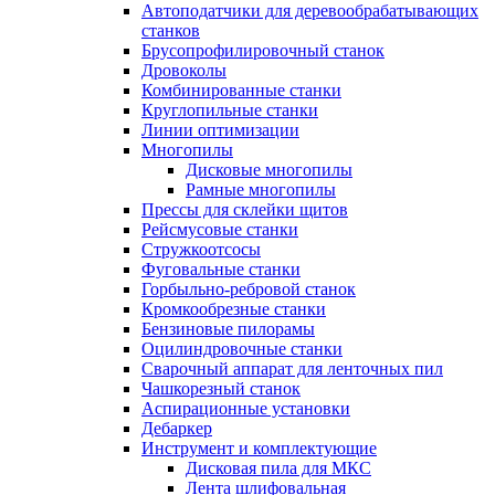
Автоподатчики для деревообрабатывающих
станков
Брусопрофилировочный станок
Дровоколы
Комбинированные станки
Круглопильные станки
Линии оптимизации
Многопилы
Дисковые многопилы
Рамные многопилы
Прессы для склейки щитов
Рейсмусовые станки
Стружкоотсосы
Фуговальные станки
Горбыльно-ребровой станок
Кромкообрезные станки
Бензиновые пилорамы
Оцилиндровочные станки
Сварочный аппарат для ленточных пил
Чашкорезный станок
Аспирационные установки
Дебаркер
Инструмент и комплектующие
Дисковая пила для МКС
Лента шлифовальная