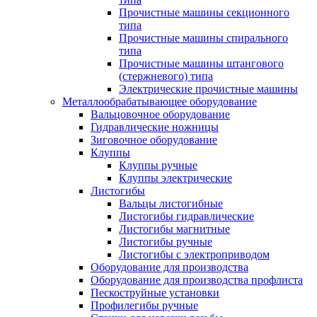
Прочистные машины секционного
типа
Прочистные машины спирального
типа
Прочистные машины штангового
(стержневого) типа
Электрические прочистные машины
Металлообрабатывающее оборудование
Вальцовочное оборудование
Гидравлические ножницы
Зиговочное оборудование
Клуппы
Клуппы ручные
Клуппы электрические
Листогибы
Вальцы листогибные
Листогибы гидравлические
Листогибы магнитные
Листогибы ручные
Листогибы с электроприводом
Оборудование для производства
Оборудование для производства профлиста
Пескоструйные установки
Профилегибы ручные