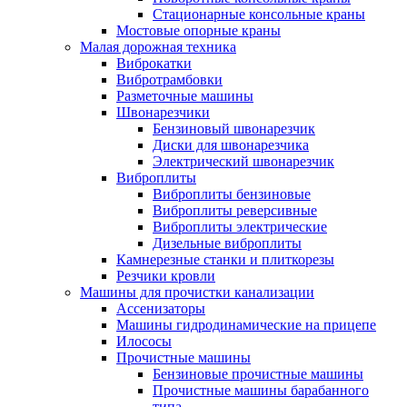
Стационарные консольные краны
Мостовые опорные краны
Малая дорожная техника
Виброкатки
Вибротрамбовки
Разметочные машины
Швонарезчики
Бензиновый швонарезчик
Диски для швонарезчика
Электрический швонарезчик
Виброплиты
Виброплиты бензиновые
Виброплиты реверсивные
Виброплиты электрические
Дизельные виброплиты
Камнерезные станки и плиткорезы
Резчики кровли
Машины для прочистки канализации
Ассенизаторы
Машины гидродинамические на прицепе
Илососы
Прочистные машины
Бензиновые прочистные машины
Прочистные машины барабанного
типа