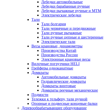
Лебедки автомобильные
Лебедки барабанные ручные
Лебедки рычажные ручные и МТМ
Электрические лебедки
Тали
Тали болгария
Тали червячные и передвижные
Тали ручные рычажные
Тали ручные цепные и шестеренные
Электрические тали
Весы крановые, динамометры
Производства Китай
Производства России
Электронные крановые весы
Вилочные погрузчики HELI
Грейферы одноканатные
Домкраты
Автомобильные домкраты
Гидравлические домкраты
Домкраты винтовые
Домкраты реечные механические
Подмости
Тележки к тельферу, тали ручной
Опорные и подвесные концевые балки
Деревообрабатывающее оборудование