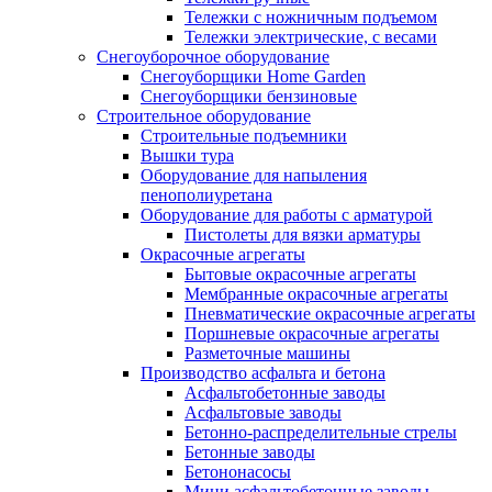
Тележки с ножничным подъемом
Тележки электрические, с весами
Снегоуборочное оборудование
Снегоуборщики Home Garden
Снегоуборщики бензиновые
Строительное оборудование
Cтроительные подъемники
Вышки тура
Оборудование для напыления
пенополиуретана
Оборудование для работы с арматурой
Пистолеты для вязки арматуры
Окрасочные агрегаты
Бытовые окрасочные агрегаты
Мембранные окрасочные агрегаты
Пневматические окрасочные агрегаты
Поршневые окрасочные агрегаты
Разметочные машины
Производство асфальта и бетона
Асфальтобетонные заводы
Асфальтовые заводы
Бетонно-распределительные стрелы
Бетонные заводы
Бетононасосы
Мини асфальтобетонные заводы