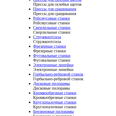
Прессы для склейки щитов
Прессы для сращивания
Прессы для сращивания
Рейсмусовые станки
Рейсмусовые станки
Сверлильные станки
Сверлильные станки
Стружкоотсосы
Стружкоотсосы
Фрезерные станки
Фрезерные станки
Фуговальные станки
Фуговальные станки
Электронные линейки
Электронные линейки
Горбыльно-ребровой станок
Горбыльно-ребровой станок
Дисковые пилорамы
Дисковые пилорамы
Кромкообрезные станки
Кромкообрезные станки
Круглопалочные станки
Круглопалочные станки
Бензиновые пилорамы