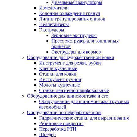
Дизельные грануляторы
Измельчители
Колонны охлаждения гранул
Линии гранулирования опилок
Пеллетайзеры
Экструдеры
Зерновые экструдеры
Пресс экструдер для топливных
брикетов
Экструдеры для кормов
Оборудование для художественной ковки
Инструмент для резки, рубки
Клещи кузнечные
Станки для ковки
Инструмент ручной
Молоты кузнечные
Станки ленточно-шлифовальные
Оборудование для шиномонтажа и сто
Оборудование для шиномонтажа грузовых
автомобилей
Оборудование по переработке шин
Гидравлические станки для выравнивания
Резиновые покрытия
Переработка РТИ
Шредер