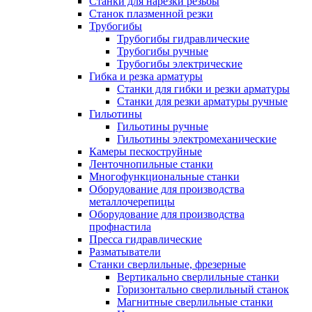
Станки для нарезки резьбы
Станок плазменной резки
Трубогибы
Трубогибы гидравлические
Трубогибы ручные
Трубогибы электрические
Гибка и резка арматуры
Станки для гибки и резки арматуры
Станки для резки арматуры ручные
Гильотины
Гильотины ручные
Гильотины электромеханические
Камеры пескоструйные
Ленточнопильные станки
Многофункциональные станки
Оборудование для производства
металлочерепицы
Оборудование для производства
профнастила
Пресса гидравлические
Разматыватели
Станки сверлильные, фрезерные
Вертикально сверлильные станки
Горизонтально сверлильный станок
Магнитные сверлильные станки