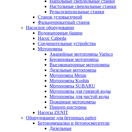
Напольные сверлильные станки
Настольные сверлильные станки
Рельсосверлильные станки
Станок угловысечной
Фальцепрокатный станок
Насосное оборудование
Водонапорные башни
Насос Calpeda
Соединительные устройства
Мотопомпы
Аварийные мотопомпы Varisco
Бензиновые мотопомпы
Высоконапорные мотопомпы
Дизельные мотопомпы
Мотопомпа Meran
Мотопомпы Koshin
Мотопомпы SUBARU
Мотопомпы для грязной воды
Мотопомпы для чистой воды
Пожарные мотопомпы
Прицеп-цистерны
Насосы ZENIT
Оборудование для бетонных работ
Бетономешалки и бетоносмесители
Дизельные