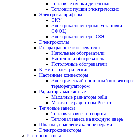
Тепловые пушки дизельные
Тепловые пушки электрические
Электрокалориферы
ЭКУ
Электрокалориферные установки
СФОЦ
Электрокалориферы СФО
Электрокотлы
Инфракрасные обогреватели
Напольные обогреватели
Настенный обогреватель
Потолочные обогреватели
Камины электрические
Настенные конвекторы
Электрический настенный конвектор с
терморегулятором
Радиаторы маслянные
Масляные радиаторы ballu
Масляные радиаторы Ресанта
Тепловые завесы
Тепловая завеса на ворота
Тепловая завеса на входную дверь
Шкафы управления калориферами
Электроконвекторы
Растворонасосы