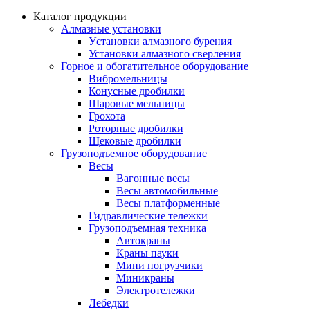
Каталог продукции
Алмазные установки
Уcтановки алмазного бурения
Установки алмазного сверления
Горное и обогатительное оборудование
Вибромельницы
Конусные дробилки
Шаровые мельницы
Грохота
Роторные дробилки
Щековые дробилки
Грузоподъемное оборудование
Весы
Вагонные весы
Весы автомобильные
Весы платформенные
Гидравлические тележки
Грузоподъемная техника
Автокраны
Краны пауки
Мини погрузчики
Миникраны
Электротележки
Лебедки