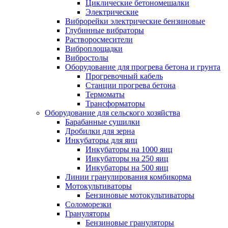
Циклические бетономешалки
Электрические
Виброрейки электрические бензиновые
Глубинные вибраторы
Растворосмесители
Виброплощадки
Вибростолы
Оборудование для прогрева бетона и грунта
Прогревочный кабель
Станции прогрева бетона
Термоматы
Трансформаторы
Оборудование для сельского хозяйства
Барабанные сушилки
Дробилки для зерна
Инкубаторы для яиц
Инкубаторы на 1000 яиц
Инкубаторы на 250 яиц
Инкубаторы на 500 яиц
Линии гранулирования комбикорма
Мотокультиваторы
Бензиновые мотокультиваторы
Соломорезки
Грануляторы
Бензиновые грануляторы