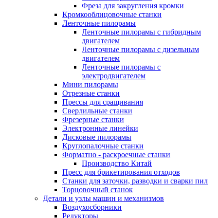
Фреза для закругления кромки
Кромкооблицовочные станки
Ленточные пилорамы
Ленточные пилорамы с гибридным
двигателем
Ленточные пилорамы с дизельным
двигателем
Ленточные пилорамы с
электродвигателем
Мини пилорамы
Отрезные станки
Прессы для сращивания
Сверлильные станки
Фрезерные станки
Электронные линейки
Дисковые пилорамы
Круглопалочные станки
Форматно - раскроечные станки
Производство Китай
Пресс для брикетирования отходов
Станки для заточки, разводки и сварки пил
Торцовочный станок
Детали и узлы машин и механизмов
Воздухосборники
Редукторы