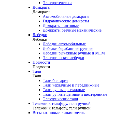
Электротележки
Домкраты
Домкраты
Автомобильные домкраты
Гидравлические домкраты
Домкраты винтовые
Домкраты реечные механические
Лебедки
Лебедки
Лебедки автомобильные
Лебедки барабанные ручные
Лебедки рычажные ручные и МТМ
Электрические лебедки
Подмости
Подмости
Тали
Тали
Тали болгария
Тали червячные и передвижные
Тали ручные рычажные
Тали ручные цепные и шестеренные
Электрические тали
Тележки к тельферу, тали ручной
Тележки к тельферу, тали ручной
Весы крановые, динамометры