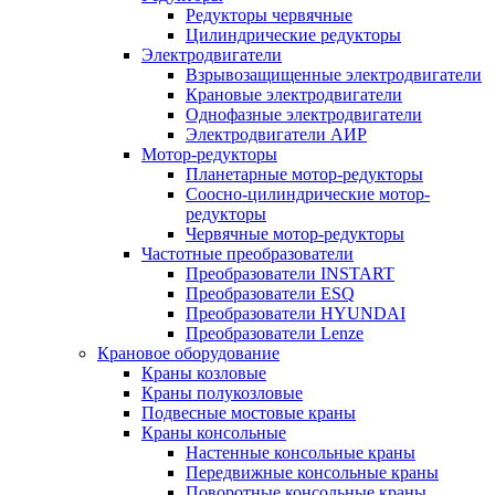
Редукторы червячные
Цилиндрические редукторы
Электродвигатели
Взрывозащищенные электродвигатели
Крановые электродвигатели
Однофазные электродвигатели
Электродвигатели АИР
Мотор-редукторы
Планетарные мотор-редукторы
Соосно-цилиндрические мотор-
редукторы
Червячные мотор-редукторы
Частотные преобразователи
Преобразователи INSTART
Преобразователи ESQ
Преобразователи HYUNDAI
Преобразователи Lenze
Крановое оборудование
Краны козловые
Краны полукозловые
Подвесные мостовые краны
Краны консольные
Настенные консольные краны
Передвижные консольные краны
Поворотные консольные краны