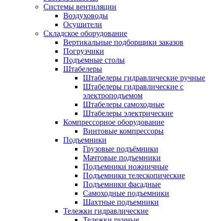
Системы вентиляции
Воздуховоды
Осушители
Складское оборудование
Вертикальные подборщики заказов
Погрузчики
Подъемные столы
Штабелеры
Штабелеры гидравлические ручные
Штабелеры гидравлические с
электроподъемом
Штабелеры самоходные
Штабелеры электрические
Компрессорное оборудование
Винтовые компрессоры
Подъемники
Грузовые подъёмники
Мачтовые подъемники
Подъемники ножничные
Подъемники телескопические
Подъемники фасадные
Самоходные подъемники
Шахтные подъемники
Тележки гидравлические
Тележки ручные