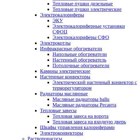
Тепловые пушки дизельные
Тепловые пушки электрические
Электрокалориферы
ЭКУ
Электрокалориферные установки
СФОЦ
Электрокалориферы СФО
Электрокотлы
Инфракрасные обогреватели
Напольные обогреватели
Настенный обогреватель
Потолочные обогреватели
Камины электрические
Настенные конвекторы
Электрический настенный конвектор с
терморегулятором
Радиаторы маслянные
Масляные радиаторы ballu
Масляные радиаторы Ресанта
Тепловые завесы
Тепловая завеса на ворота
Тепловая завеса на входную дверь
Шкафы управления калориферами
Электроконвекторы
Растворонасосы