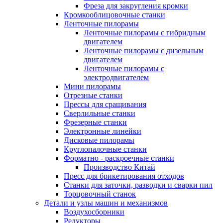
Фреза для закругления кромки
Кромкооблицовочные станки
Ленточные пилорамы
Ленточные пилорамы с гибридным
двигателем
Ленточные пилорамы с дизельным
двигателем
Ленточные пилорамы с
электродвигателем
Мини пилорамы
Отрезные станки
Прессы для сращивания
Сверлильные станки
Фрезерные станки
Электронные линейки
Дисковые пилорамы
Круглопалочные станки
Форматно - раскроечные станки
Производство Китай
Пресс для брикетирования отходов
Станки для заточки, разводки и сварки пил
Торцовочный станок
Детали и узлы машин и механизмов
Воздухосборники
Редукторы