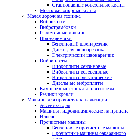
Стационарные консольные краны
Мостовые опорные краны
Малая дорожная техника
Виброкатки
Вибротрамбовки
Разметочные машины
Швонарезчики
Бензиновый швонарезчик
Диски для швонарезчика
Электрический швонарезчик
Виброплиты
Виброплиты бензиновые
Виброплиты реверсивные
Виброплиты электрические
Дизельные виброплиты
Камнерезные станки и плиткорезы
Резчики кровли
Машины для прочистки канализации
Ассенизаторы
Машины гидродинамические на прицепе
Илососы
Прочистные машины
Бензиновые прочистные машины
Прочистные машины барабанного
типа