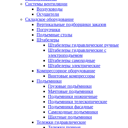
Системы вентиляции
Воздуховоды
Осушители
Складское оборудование
Вертикальные подборщики заказов
Погрузчики
Подъемные столы
Штабелеры
Штабелеры гидравлические ручные
Штабелеры гидравлические с
электроподъемом
Штабелеры самоходные
Штабелеры электрические
Компрессорное оборудование
Винтовые компрессоры
Подъемники
Грузовые подъёмники
Мачтовые подъемники
Подъемники ножничные
Подъемники телескопические
Подъемники фасадные
Самоходные подъемники
Шахтные подъемники
Тележки гидравлические
Тележки ручные