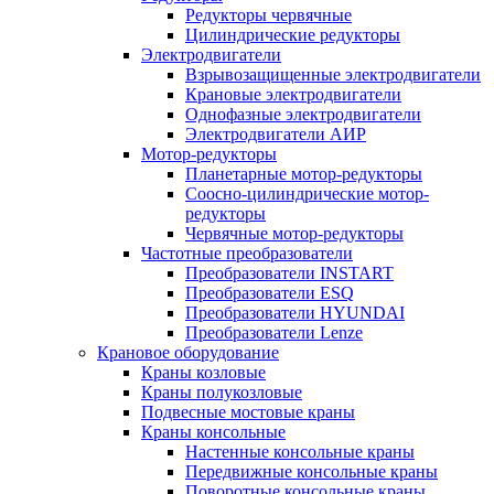
Редукторы червячные
Цилиндрические редукторы
Электродвигатели
Взрывозащищенные электродвигатели
Крановые электродвигатели
Однофазные электродвигатели
Электродвигатели АИР
Мотор-редукторы
Планетарные мотор-редукторы
Соосно-цилиндрические мотор-
редукторы
Червячные мотор-редукторы
Частотные преобразователи
Преобразователи INSTART
Преобразователи ESQ
Преобразователи HYUNDAI
Преобразователи Lenze
Крановое оборудование
Краны козловые
Краны полукозловые
Подвесные мостовые краны
Краны консольные
Настенные консольные краны
Передвижные консольные краны
Поворотные консольные краны