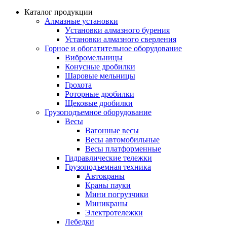
Каталог продукции
Алмазные установки
Уcтановки алмазного бурения
Установки алмазного сверления
Горное и обогатительное оборудование
Вибромельницы
Конусные дробилки
Шаровые мельницы
Грохота
Роторные дробилки
Щековые дробилки
Грузоподъемное оборудование
Весы
Вагонные весы
Весы автомобильные
Весы платформенные
Гидравлические тележки
Грузоподъемная техника
Автокраны
Краны пауки
Мини погрузчики
Миникраны
Электротележки
Лебедки