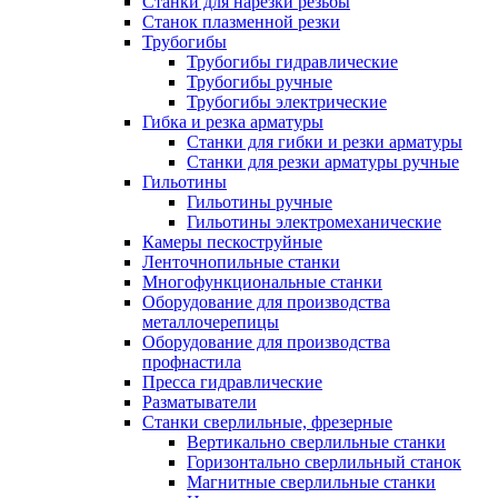
Станки для нарезки резьбы
Станок плазменной резки
Трубогибы
Трубогибы гидравлические
Трубогибы ручные
Трубогибы электрические
Гибка и резка арматуры
Станки для гибки и резки арматуры
Станки для резки арматуры ручные
Гильотины
Гильотины ручные
Гильотины электромеханические
Камеры пескоструйные
Ленточнопильные станки
Многофункциональные станки
Оборудование для производства
металлочерепицы
Оборудование для производства
профнастила
Пресса гидравлические
Разматыватели
Станки сверлильные, фрезерные
Вертикально сверлильные станки
Горизонтально сверлильный станок
Магнитные сверлильные станки