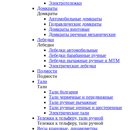
Электротележки
Домкраты
Домкраты
Автомобильные домкраты
Гидравлические домкраты
Домкраты винтовые
Домкраты реечные механические
Лебедки
Лебедки
Лебедки автомобильные
Лебедки барабанные ручные
Лебедки рычажные ручные и МТМ
Электрические лебедки
Подмости
Подмости
Тали
Тали
Тали болгария
Тали червячные и передвижные
Тали ручные рычажные
Тали ручные цепные и шестеренные
Электрические тали
Тележки к тельферу, тали ручной
Тележки к тельферу, тали ручной
Весы крановые, динамометры