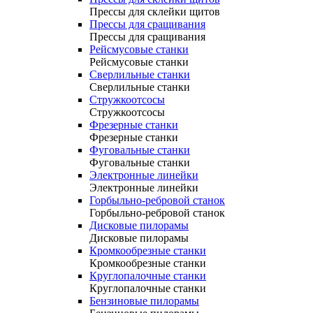
Прессы для склейки щитов
Прессы для сращивания
Прессы для сращивания
Рейсмусовые станки
Рейсмусовые станки
Сверлильные станки
Сверлильные станки
Стружкоотсосы
Стружкоотсосы
Фрезерные станки
Фрезерные станки
Фуговальные станки
Фуговальные станки
Электронные линейки
Электронные линейки
Горбыльно-ребровой станок
Горбыльно-ребровой станок
Дисковые пилорамы
Дисковые пилорамы
Кромкообрезные станки
Кромкообрезные станки
Круглопалочные станки
Круглопалочные станки
Бензиновые пилорамы