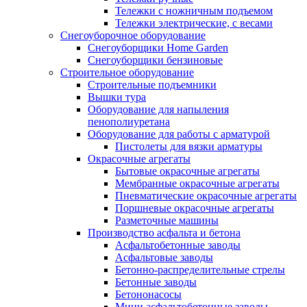
Тележки с ножничным подъемом
Тележки электрические, с весами
Снегоуборочное оборудование
Снегоуборщики Home Garden
Снегоуборщики бензиновые
Строительное оборудование
Cтроительные подъемники
Вышки тура
Оборудование для напыления
пенополиуретана
Оборудование для работы с арматурой
Пистолеты для вязки арматуры
Окрасочные агрегаты
Бытовые окрасочные агрегаты
Мембранные окрасочные агрегаты
Пневматические окрасочные агрегаты
Поршневые окрасочные агрегаты
Разметочные машины
Производство асфальта и бетона
Асфальтобетонные заводы
Асфальтовые заводы
Бетонно-распределительные стрелы
Бетонные заводы
Бетононасосы
Мини асфальтобетонные заводы