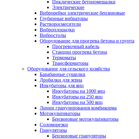
Циклические бетономешалки
Электрические
Виброрейки электрические бензиновые
Глубинные вибраторы
Растворосмесители
Виброплощадки
Вибростолы
Оборудование для прогрева бетона и грунта
Прогревочный кабель
Станции прогрева бетона
Термоматы
Трансформаторы
Оборудование для сельского хозяйства
Барабанные сушилки
Дробилки для зерна
Инкубаторы для яиц
Инкубаторы на 1000 яиц
Инкубаторы на 250 яиц
Инкубаторы на 500 яиц
Линии гранулирования комбикорма
Мотокультиваторы
Бензиновые мотокультиваторы
Соломорезки
Грануляторы
Бензиновые грануляторы