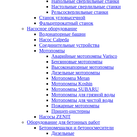
Напольные сверлильные станки
Настольные сверлильные станки
Рельсосверлильные станки
Станок угловысечной
Фальцепрокатный станок
Насосное оборудование
Водонапорные башни
Насос Calpeda
Соединительные устройства
Мотопомпы
Аварийные мотопомпы Varisco
Бензиновые мотопомпы
Высоконапорные мотопомпы
Дизельные мотопомпы
Мотопомпа Meran
Мотопомпы Koshin
Мотопомпы SUBARU
Мотопомпы для грязной воды
Мотопомпы для чистой воды
Пожарные мотопомпы
Прицеп-цистерны
Насосы ZENIT
Оборудование для бетонных работ
Бетономешалки и бетоносмесители
Дизельные