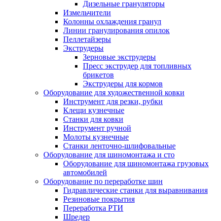
Дизельные грануляторы
Измельчители
Колонны охлаждения гранул
Линии гранулирования опилок
Пеллетайзеры
Экструдеры
Зерновые экструдеры
Пресс экструдер для топливных
брикетов
Экструдеры для кормов
Оборудование для художественной ковки
Инструмент для резки, рубки
Клещи кузнечные
Станки для ковки
Инструмент ручной
Молоты кузнечные
Станки ленточно-шлифовальные
Оборудование для шиномонтажа и сто
Оборудование для шиномонтажа грузовых
автомобилей
Оборудование по переработке шин
Гидравлические станки для выравнивания
Резиновые покрытия
Переработка РТИ
Шредер