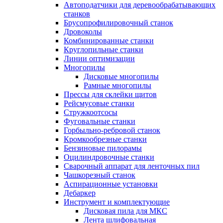
Автоподатчики для деревообрабатывающих
станков
Брусопрофилировочный станок
Дровоколы
Комбинированные станки
Круглопильные станки
Линии оптимизации
Многопилы
Дисковые многопилы
Рамные многопилы
Прессы для склейки щитов
Рейсмусовые станки
Стружкоотсосы
Фуговальные станки
Горбыльно-ребровой станок
Кромкообрезные станки
Бензиновые пилорамы
Оцилиндровочные станки
Сварочный аппарат для ленточных пил
Чашкорезный станок
Аспирационные установки
Дебаркер
Инструмент и комплектующие
Дисковая пила для МКС
Лента шлифовальная