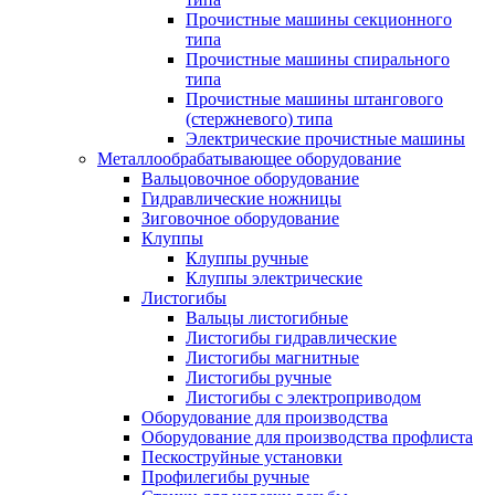
Прочистные машины секционного
типа
Прочистные машины спирального
типа
Прочистные машины штангового
(стержневого) типа
Электрические прочистные машины
Металлообрабатывающее оборудование
Вальцовочное оборудование
Гидравлические ножницы
Зиговочное оборудование
Клуппы
Клуппы ручные
Клуппы электрические
Листогибы
Вальцы листогибные
Листогибы гидравлические
Листогибы магнитные
Листогибы ручные
Листогибы с электроприводом
Оборудование для производства
Оборудование для производства профлиста
Пескоструйные установки
Профилегибы ручные