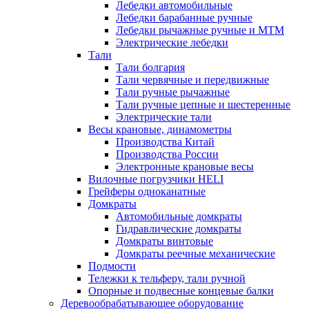
Лебедки автомобильные
Лебедки барабанные ручные
Лебедки рычажные ручные и МТМ
Электрические лебедки
Тали
Тали болгария
Тали червячные и передвижные
Тали ручные рычажные
Тали ручные цепные и шестеренные
Электрические тали
Весы крановые, динамометры
Производства Китай
Производства России
Электронные крановые весы
Вилочные погрузчики HELI
Грейферы одноканатные
Домкраты
Автомобильные домкраты
Гидравлические домкраты
Домкраты винтовые
Домкраты реечные механические
Подмости
Тележки к тельферу, тали ручной
Опорные и подвесные концевые балки
Деревообрабатывающее оборудование