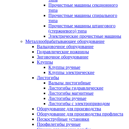
Прочистные машины секционного
типа
Прочистные машины спирального
типа
Прочистные машины штангового
(стержневого) типа
Электрические прочистные машины
Металлообрабатывающее оборудование
Вальцовочное оборудование
Гидравлические ножницы
Зиговочное оборудование
Клуппы
Клуппы ручные
Клуппы электрические
Листогибы
Вальцы листогибные
Листогибы гидравлические
Листогибы магнитные
Листогибы ручные
Листогибы с электроприводом
Оборудование для производства
Оборудование для производства профлиста
Пескоструйные установки
Профилегибы ручные