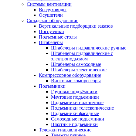
Системы вентиляции
Воздуховоды
Осушители
Складское оборудование
Вертикальные подборщики заказов
Погрузчики
Подъемные столы
Штабелеры
Штабелеры гидравлические ручные
Штабелеры гидравлические с
электроподъемом
Штабелеры самоходные
Штабелеры электрические
Компрессорное оборудование
Винтовые компрессоры
Подъемники
Грузовые подъёмники
Мачтовые подъемники
Подъемники ножничные
Подъемники телескопические
Подъемники фасадные
Самоходные подъемники
Шахтные подъемники
Тележки гидравлические
Тележки ручные