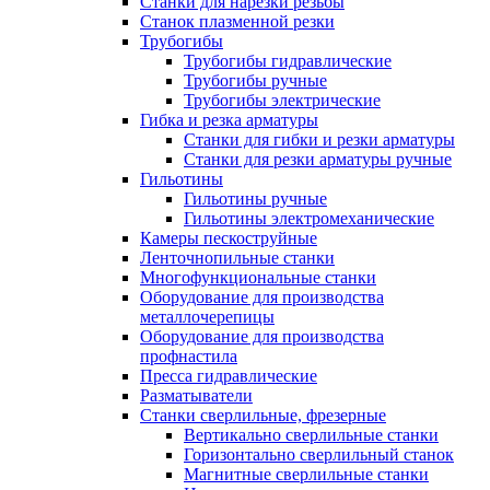
Станки для нарезки резьбы
Станок плазменной резки
Трубогибы
Трубогибы гидравлические
Трубогибы ручные
Трубогибы электрические
Гибка и резка арматуры
Станки для гибки и резки арматуры
Станки для резки арматуры ручные
Гильотины
Гильотины ручные
Гильотины электромеханические
Камеры пескоструйные
Ленточнопильные станки
Многофункциональные станки
Оборудование для производства
металлочерепицы
Оборудование для производства
профнастила
Пресса гидравлические
Разматыватели
Станки сверлильные, фрезерные
Вертикально сверлильные станки
Горизонтально сверлильный станок
Магнитные сверлильные станки