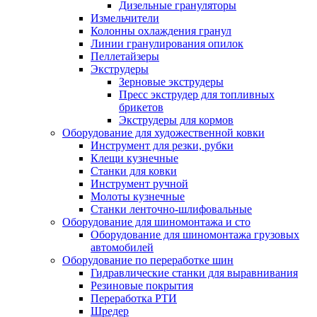
Дизельные грануляторы
Измельчители
Колонны охлаждения гранул
Линии гранулирования опилок
Пеллетайзеры
Экструдеры
Зерновые экструдеры
Пресс экструдер для топливных
брикетов
Экструдеры для кормов
Оборудование для художественной ковки
Инструмент для резки, рубки
Клещи кузнечные
Станки для ковки
Инструмент ручной
Молоты кузнечные
Станки ленточно-шлифовальные
Оборудование для шиномонтажа и сто
Оборудование для шиномонтажа грузовых
автомобилей
Оборудование по переработке шин
Гидравлические станки для выравнивания
Резиновые покрытия
Переработка РТИ
Шредер