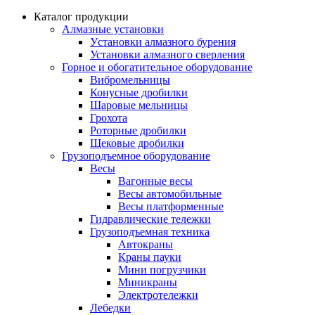
Каталог продукции
Алмазные установки
Уcтановки алмазного бурения
Установки алмазного сверления
Горное и обогатительное оборудование
Вибромельницы
Конусные дробилки
Шаровые мельницы
Грохота
Роторные дробилки
Щековые дробилки
Грузоподъемное оборудование
Весы
Вагонные весы
Весы автомобильные
Весы платформенные
Гидравлические тележки
Грузоподъемная техника
Автокраны
Краны пауки
Мини погрузчики
Миникраны
Электротележки
Лебедки