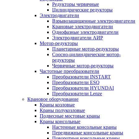
Редукторы червячные
Цилиндрические редукторы
Электродвигатели
Взрывозащищенные электродвигатели
Крановые электродвигатели
Однофазные электродвигатели
Электродвигатели АИР
Мотор-редукторы
Планетарные мотор-редукторы
Соосно-цилиндрические мотор-
редукторы
Червячные мотор-редукторы
Частотные преобразователи
Преобразователи INSTART
Преобразователи ESQ
Преобразователи HYUNDAI
Преобразователи Lenze
Крановое оборудование
Краны козловые
Краны полукозловые
Подвесные мостовые краны
Краны консольные
Настенные консольные краны
Передвижные консольные краны
Поворотные консольные краны