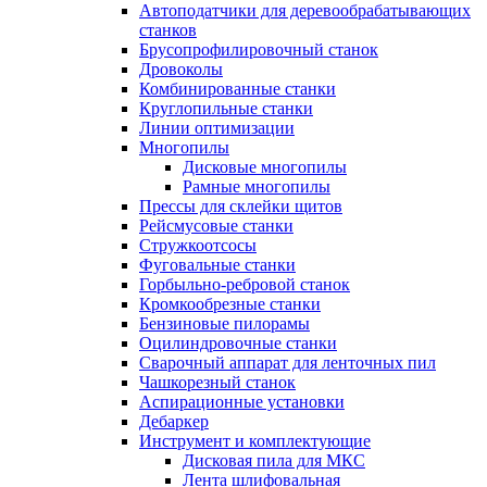
Автоподатчики для деревообрабатывающих
станков
Брусопрофилировочный станок
Дровоколы
Комбинированные станки
Круглопильные станки
Линии оптимизации
Многопилы
Дисковые многопилы
Рамные многопилы
Прессы для склейки щитов
Рейсмусовые станки
Стружкоотсосы
Фуговальные станки
Горбыльно-ребровой станок
Кромкообрезные станки
Бензиновые пилорамы
Оцилиндровочные станки
Сварочный аппарат для ленточных пил
Чашкорезный станок
Аспирационные установки
Дебаркер
Инструмент и комплектующие
Дисковая пила для МКС
Лента шлифовальная