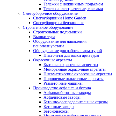
Тележки с ножничным подъемом
Тележки электрические, с весами
Снегоуборочное оборудование
Снегоуборщики Home Garden
Снегоуборщики бензиновые
Строительное оборудование
Cтроительные подъемники
Вышки тура
Оборудование для напыления
пенополиуретана
Оборудование для работы с арматурой
Пистолеты для вязки арматуры
Окрасочные агрегаты
Бытовые окрасочные агрегаты
Мембранные окрасочные агрегаты
Пневматические окрасочные агрегаты
Поршневые окрасочные агрегаты
Разметочные машины
Производство асфальта и бетона
Асфальтобетонные заводы
Асфальтовые заводы
Бетонно-распределительные стрелы
Бетонные заводы
Бетононасосы
Мини асфальтобетонные заводы