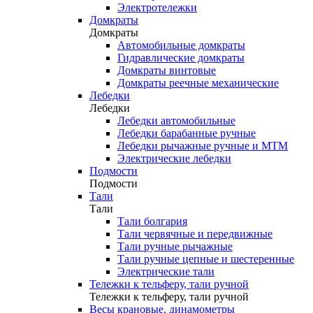
Электротележки
Домкраты
Домкраты
Автомобильные домкраты
Гидравлические домкраты
Домкраты винтовые
Домкраты реечные механические
Лебедки
Лебедки
Лебедки автомобильные
Лебедки барабанные ручные
Лебедки рычажные ручные и МТМ
Электрические лебедки
Подмости
Подмости
Тали
Тали
Тали болгария
Тали червячные и передвижные
Тали ручные рычажные
Тали ручные цепные и шестеренные
Электрические тали
Тележки к тельферу, тали ручной
Тележки к тельферу, тали ручной
Весы крановые, динамометры