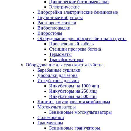
Циклические бетономешалки
Электрические
Виброрейки электрические бензиновые
Глубинные вибраторы
Растворосмесители
Виброплощадки
Вибростолы
Оборудование для прогрева бетона и грунта
Прогревочный кабель
Станции прогрева бетона
Термоматы
Трансформаторы
Оборудование для сельского хозяйства
Барабанные сушилки
Дробилки для зерна
Инкубаторы для яиц
Инкубаторы на 1000 яиц
Инкубаторы на 250 яиц
Инкубаторы на 500 яиц
Линии гранулирования комбикорма
Мотокультиваторы
Бензиновые мотокультиваторы
Соломорезки
Грануляторы
Бензиновые грануляторы