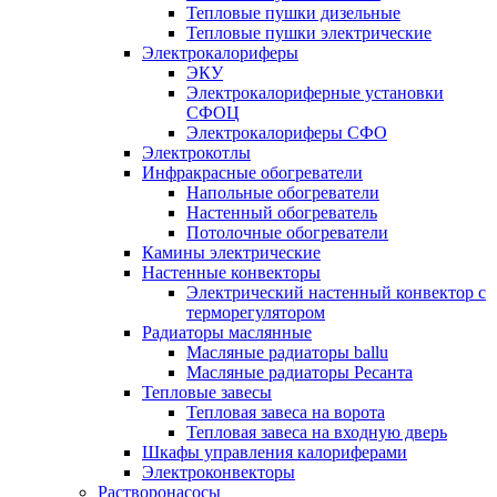
Тепловые пушки дизельные
Тепловые пушки электрические
Электрокалориферы
ЭКУ
Электрокалориферные установки
СФОЦ
Электрокалориферы СФО
Электрокотлы
Инфракрасные обогреватели
Напольные обогреватели
Настенный обогреватель
Потолочные обогреватели
Камины электрические
Настенные конвекторы
Электрический настенный конвектор с
терморегулятором
Радиаторы маслянные
Масляные радиаторы ballu
Масляные радиаторы Ресанта
Тепловые завесы
Тепловая завеса на ворота
Тепловая завеса на входную дверь
Шкафы управления калориферами
Электроконвекторы
Растворонасосы