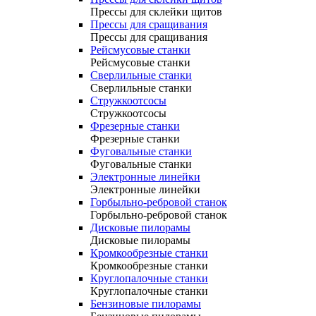
Прессы для склейки щитов
Прессы для сращивания
Прессы для сращивания
Рейсмусовые станки
Рейсмусовые станки
Сверлильные станки
Сверлильные станки
Стружкоотсосы
Стружкоотсосы
Фрезерные станки
Фрезерные станки
Фуговальные станки
Фуговальные станки
Электронные линейки
Электронные линейки
Горбыльно-ребровой станок
Горбыльно-ребровой станок
Дисковые пилорамы
Дисковые пилорамы
Кромкообрезные станки
Кромкообрезные станки
Круглопалочные станки
Круглопалочные станки
Бензиновые пилорамы