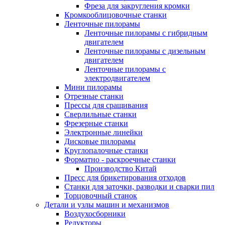
Фреза для закругления кромки
Кромкооблицовочные станки
Ленточные пилорамы
Ленточные пилорамы с гибридным
двигателем
Ленточные пилорамы с дизельным
двигателем
Ленточные пилорамы с
электродвигателем
Мини пилорамы
Отрезные станки
Прессы для сращивания
Сверлильные станки
Фрезерные станки
Электронные линейки
Дисковые пилорамы
Круглопалочные станки
Форматно - раскроечные станки
Производство Китай
Пресс для брикетирования отходов
Станки для заточки, разводки и сварки пил
Торцовочный станок
Детали и узлы машин и механизмов
Воздухосборники
Редукторы