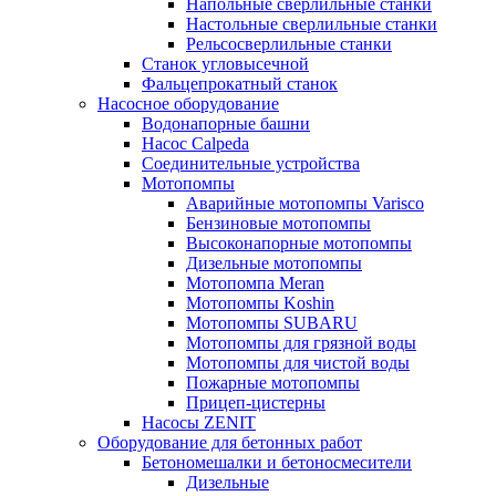
Напольные сверлильные станки
Настольные сверлильные станки
Рельсосверлильные станки
Станок угловысечной
Фальцепрокатный станок
Насосное оборудование
Водонапорные башни
Насос Calpeda
Соединительные устройства
Мотопомпы
Аварийные мотопомпы Varisco
Бензиновые мотопомпы
Высоконапорные мотопомпы
Дизельные мотопомпы
Мотопомпа Meran
Мотопомпы Koshin
Мотопомпы SUBARU
Мотопомпы для грязной воды
Мотопомпы для чистой воды
Пожарные мотопомпы
Прицеп-цистерны
Насосы ZENIT
Оборудование для бетонных работ
Бетономешалки и бетоносмесители
Дизельные