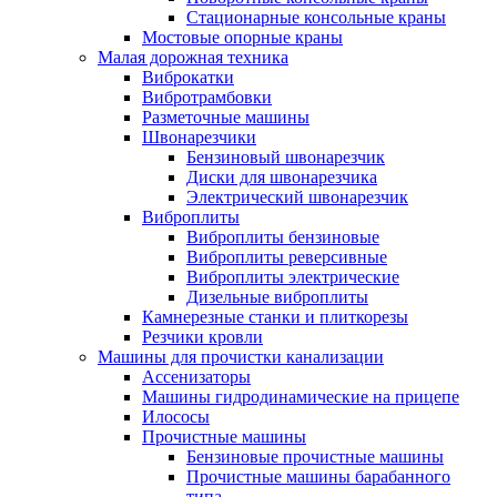
Стационарные консольные краны
Мостовые опорные краны
Малая дорожная техника
Виброкатки
Вибротрамбовки
Разметочные машины
Швонарезчики
Бензиновый швонарезчик
Диски для швонарезчика
Электрический швонарезчик
Виброплиты
Виброплиты бензиновые
Виброплиты реверсивные
Виброплиты электрические
Дизельные виброплиты
Камнерезные станки и плиткорезы
Резчики кровли
Машины для прочистки канализации
Ассенизаторы
Машины гидродинамические на прицепе
Илососы
Прочистные машины
Бензиновые прочистные машины
Прочистные машины барабанного
типа