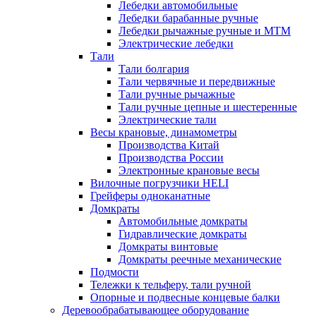
Лебедки автомобильные
Лебедки барабанные ручные
Лебедки рычажные ручные и МТМ
Электрические лебедки
Тали
Тали болгария
Тали червячные и передвижные
Тали ручные рычажные
Тали ручные цепные и шестеренные
Электрические тали
Весы крановые, динамометры
Производства Китай
Производства России
Электронные крановые весы
Вилочные погрузчики HELI
Грейферы одноканатные
Домкраты
Автомобильные домкраты
Гидравлические домкраты
Домкраты винтовые
Домкраты реечные механические
Подмости
Тележки к тельферу, тали ручной
Опорные и подвесные концевые балки
Деревообрабатывающее оборудование