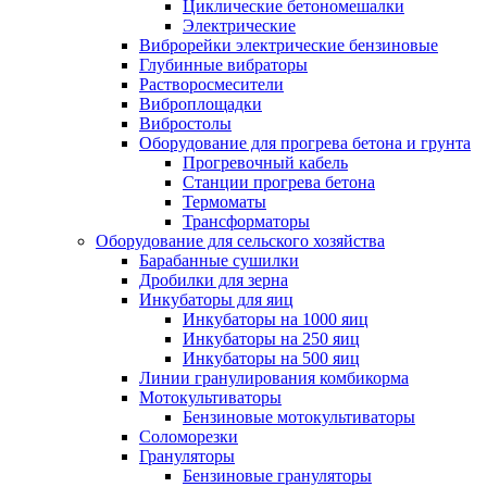
Циклические бетономешалки
Электрические
Виброрейки электрические бензиновые
Глубинные вибраторы
Растворосмесители
Виброплощадки
Вибростолы
Оборудование для прогрева бетона и грунта
Прогревочный кабель
Станции прогрева бетона
Термоматы
Трансформаторы
Оборудование для сельского хозяйства
Барабанные сушилки
Дробилки для зерна
Инкубаторы для яиц
Инкубаторы на 1000 яиц
Инкубаторы на 250 яиц
Инкубаторы на 500 яиц
Линии гранулирования комбикорма
Мотокультиваторы
Бензиновые мотокультиваторы
Соломорезки
Грануляторы
Бензиновые грануляторы