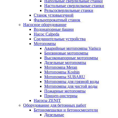
Напольные сверлильные станки
Настольные сверлильные станки
Рельсосверлильные станки
Станок угловысечной
Фальцепрокатный станок
Насосное оборудование
Водонапорные башни
Насос Calpeda
Соединительные устройства
Мотопомпы
Аварийные мотопомпы Varisco
Бензиновые мотопомпы
Высоконапорные мотопомпы
Дизельные мотопомпы
Мотопомпа Meran
Мотопомпы Koshin
Мотопомпы SUBARU
Мотопомпы для грязной воды
Мотопомпы для чистой воды
Пожарные мотопомпы
Прицеп-цистерны
Насосы ZENIT
Оборудование для бетонных работ
Бетономешалки и бетоносмесители
Дизельные