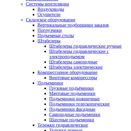
Системы вентиляции
Воздуховоды
Осушители
Складское оборудование
Вертикальные подборщики заказов
Погрузчики
Подъемные столы
Штабелеры
Штабелеры гидравлические ручные
Штабелеры гидравлические с
электроподъемом
Штабелеры самоходные
Штабелеры электрические
Компрессорное оборудование
Винтовые компрессоры
Подъемники
Грузовые подъёмники
Мачтовые подъемники
Подъемники ножничные
Подъемники телескопические
Подъемники фасадные
Самоходные подъемники
Шахтные подъемники
Тележки гидравлические
Тележки ручные