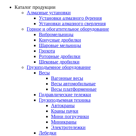
Каталог продукции
Алмазные установки
Уcтановки алмазного бурения
Установки алмазного сверления
Горное и обогатительное оборудование
Вибромельницы
Конусные дробилки
Шаровые мельницы
Грохота
Роторные дробилки
Щековые дробилки
Грузоподъемное оборудование
Весы
Вагонные весы
Весы автомобильные
Весы платформенные
Гидравлические тележки
Грузоподъемная техника
Автокраны
Краны пауки
Мини погрузчики
Миникраны
Электротележки
Лебедки