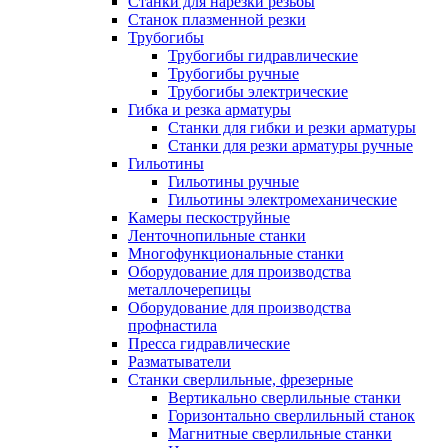
Станки для нарезки резьбы
Станок плазменной резки
Трубогибы
Трубогибы гидравлические
Трубогибы ручные
Трубогибы электрические
Гибка и резка арматуры
Станки для гибки и резки арматуры
Станки для резки арматуры ручные
Гильотины
Гильотины ручные
Гильотины электромеханические
Камеры пескоструйные
Ленточнопильные станки
Многофункциональные станки
Оборудование для производства
металлочерепицы
Оборудование для производства
профнастила
Пресса гидравлические
Разматыватели
Станки сверлильные, фрезерные
Вертикально сверлильные станки
Горизонтально сверлильный станок
Магнитные сверлильные станки