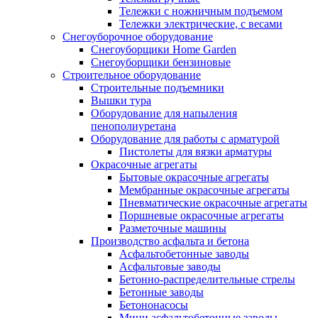
Тележки с ножничным подъемом
Тележки электрические, с весами
Снегоуборочное оборудование
Снегоуборщики Home Garden
Снегоуборщики бензиновые
Строительное оборудование
Cтроительные подъемники
Вышки тура
Оборудование для напыления
пенополиуретана
Оборудование для работы с арматурой
Пистолеты для вязки арматуры
Окрасочные агрегаты
Бытовые окрасочные агрегаты
Мембранные окрасочные агрегаты
Пневматические окрасочные агрегаты
Поршневые окрасочные агрегаты
Разметочные машины
Производство асфальта и бетона
Асфальтобетонные заводы
Асфальтовые заводы
Бетонно-распределительные стрелы
Бетонные заводы
Бетононасосы
Мини асфальтобетонные заводы