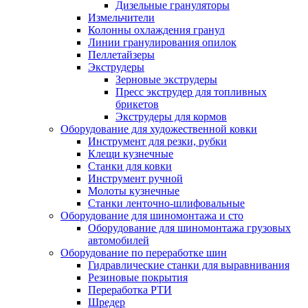
Дизельные грануляторы
Измельчители
Колонны охлаждения гранул
Линии гранулирования опилок
Пеллетайзеры
Экструдеры
Зерновые экструдеры
Пресс экструдер для топливных
брикетов
Экструдеры для кормов
Оборудование для художественной ковки
Инструмент для резки, рубки
Клещи кузнечные
Станки для ковки
Инструмент ручной
Молоты кузнечные
Станки ленточно-шлифовальные
Оборудование для шиномонтажа и сто
Оборудование для шиномонтажа грузовых
автомобилей
Оборудование по переработке шин
Гидравлические станки для выравнивания
Резиновые покрытия
Переработка РТИ
Шредер