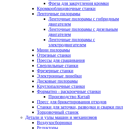
Фреза для закругления кромки
Кромкооблицовочные станки
Ленточные пилорамы
Ленточные пилорамы с гибридным
двигателем
Ленточные пилорамы с дизельным
двигателем
Ленточные пилорамы с
электродвигателем
Мини пилорамы
Отрезные станки
Прессы для сращивания
Сверлильные станки
Фрезерные станки
Электронные линейки
Дисковые пилорамы
Круглопалочные станки
Форматно - раскроечные станки
Производство Китай
Пресс для брикетирования отходов
Станки для заточки, разводки и сварки пил
Торцовочный станок
Детали и узлы машин и механизмов
Воздухосборники
Редукторы