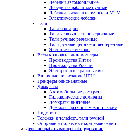
Лебедки автомобильные
Лебедки барабанные ручные
Лебедки рычажные ручные и МТМ
Электрические лебедки
Тали
Тали болгария
Тали червячные и передвижные
Тали ручные рычажные
Тали ручные цепные и шестеренные
Электрические тали
Весы крановые, динамометры
Производства Китай
Производства России
Электронные крановые весы
Вилочные погрузчики HELI
Грейферы одноканатные
Домкраты
Автомобильные домкраты
Гидравлические домкраты
Домкраты винтовые
Домкраты реечные механические
Подмости
Тележки к тельферу, тали ручной
Опорные и подвесные концевые балки
Деревообрабатывающее оборудование