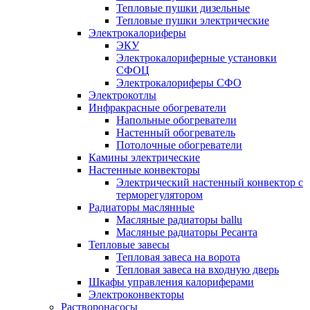
Тепловые пушки дизельные
Тепловые пушки электрические
Электрокалориферы
ЭКУ
Электрокалориферные установки
СФОЦ
Электрокалориферы СФО
Электрокотлы
Инфракрасные обогреватели
Напольные обогреватели
Настенный обогреватель
Потолочные обогреватели
Камины электрические
Настенные конвекторы
Электрический настенный конвектор с
терморегулятором
Радиаторы маслянные
Масляные радиаторы ballu
Масляные радиаторы Ресанта
Тепловые завесы
Тепловая завеса на ворота
Тепловая завеса на входную дверь
Шкафы управления калориферами
Электроконвекторы
Растворонасосы