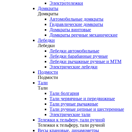
Электротележки
Домкраты
Домкраты
Автомобильные домкраты
Гидравлические домкраты
Домкраты винтовые
Домкраты реечные механические
Лебедки
Лебедки
Лебедки автомобильные
Лебедки барабанные ручные
Лебедки рычажные ручные и МТМ
Электрические лебедки
Подмости
Подмости
Тали
Тали
Тали болгария
Тали червячные и передвижные
Тали ручные рычажные
Тали ручные цепные и шестеренные
Электрические тали
Тележки к тельферу, тали ручной
Тележки к тельферу, тали ручной
Весы крановые, динамометры