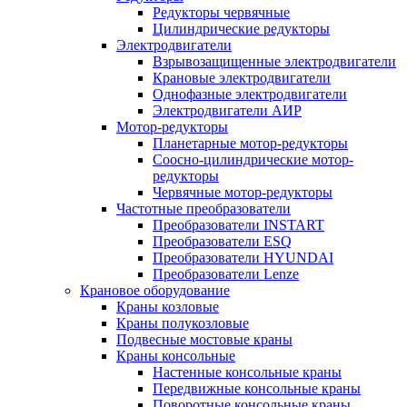
Редукторы червячные
Цилиндрические редукторы
Электродвигатели
Взрывозащищенные электродвигатели
Крановые электродвигатели
Однофазные электродвигатели
Электродвигатели АИР
Мотор-редукторы
Планетарные мотор-редукторы
Соосно-цилиндрические мотор-
редукторы
Червячные мотор-редукторы
Частотные преобразователи
Преобразователи INSTART
Преобразователи ESQ
Преобразователи HYUNDAI
Преобразователи Lenze
Крановое оборудование
Краны козловые
Краны полукозловые
Подвесные мостовые краны
Краны консольные
Настенные консольные краны
Передвижные консольные краны
Поворотные консольные краны