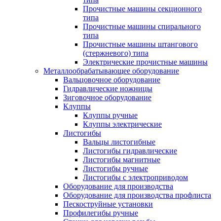
Прочистные машины секционного
типа
Прочистные машины спирального
типа
Прочистные машины штангового
(стержневого) типа
Электрические прочистные машины
Металлообрабатывающее оборудование
Вальцовочное оборудование
Гидравлические ножницы
Зиговочное оборудование
Клуппы
Клуппы ручные
Клуппы электрические
Листогибы
Вальцы листогибные
Листогибы гидравлические
Листогибы магнитные
Листогибы ручные
Листогибы с электроприводом
Оборудование для производства
Оборудование для производства профлиста
Пескоструйные установки
Профилегибы ручные