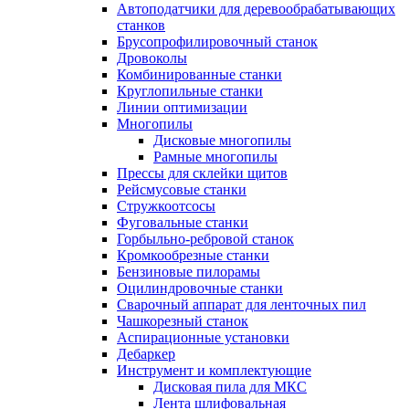
Автоподатчики для деревообрабатывающих
станков
Брусопрофилировочный станок
Дровоколы
Комбинированные станки
Круглопильные станки
Линии оптимизации
Многопилы
Дисковые многопилы
Рамные многопилы
Прессы для склейки щитов
Рейсмусовые станки
Стружкоотсосы
Фуговальные станки
Горбыльно-ребровой станок
Кромкообрезные станки
Бензиновые пилорамы
Оцилиндровочные станки
Сварочный аппарат для ленточных пил
Чашкорезный станок
Аспирационные установки
Дебаркер
Инструмент и комплектующие
Дисковая пила для МКС
Лента шлифовальная