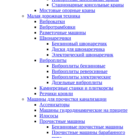
Стационарные консольные краны
Мостовые опорные краны
Малая дорожная техника
Виброкатки
Вибротрамбовки
Разметочные машины
Швонарезчики
Бензиновый швонарезчик
Диски для швонарезчика
Электрический швонарезчик
Виброплиты
Виброплиты бензиновые
Виброплиты реверсивные
Виброплиты электрические
Дизельные виброплиты
Камнерезные станки и плиткорезы
Резчики кровли
Машины для прочистки канализации
Ассенизаторы
Машины гидродинамические на прицепе
Илососы
Прочистные машины
Бензиновые прочистные машины
Прочистные машины барабанного
типа