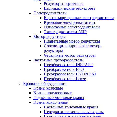
Редукторы червячные
Цилиндрические редукторы
Электродвигатели
Взрывозащищенные электродвигатели
Крановые электродвигатели
Однофазные электродвигатели
Электродвигатели АИР
Мотор-редукторы
Планетарные мотор-редукторы
Соосно-цилиндрические мотор-
редукторы
Червячные мотор-редукторы
Частотные преобразователи
Преобразователи INSTART
Преобразователи ESQ
Преобразователи HYUNDAI
Преобразователи Lenze
Крановое оборудование
Краны козловые
Краны полукозловые
Подвесные мостовые краны
Краны консольные
Настенные консольные краны
Передвижные консольные краны
Поворотные консольные краны