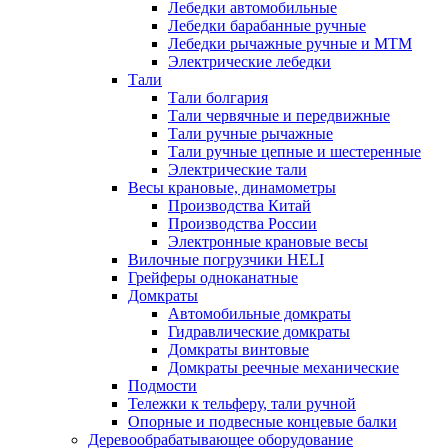
Лебедки автомобильные
Лебедки барабанные ручные
Лебедки рычажные ручные и МТМ
Электрические лебедки
Тали
Тали болгария
Тали червячные и передвижные
Тали ручные рычажные
Тали ручные цепные и шестеренные
Электрические тали
Весы крановые, динамометры
Производства Китай
Производства России
Электронные крановые весы
Вилочные погрузчики HELI
Грейферы одноканатные
Домкраты
Автомобильные домкраты
Гидравлические домкраты
Домкраты винтовые
Домкраты реечные механические
Подмости
Тележки к тельферу, тали ручной
Опорные и подвесные концевые балки
Деревообрабатывающее оборудование