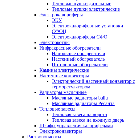
Тепловые пушки дизельные
Тепловые пушки электрические
Электрокалориферы
ЭКУ
Электрокалориферные установки
СФОЦ
Электрокалориферы СФО
Электрокотлы
Инфракрасные обогреватели
Напольные обогреватели
Настенный обогреватель
Потолочные обогреватели
Камины электрические
Настенные конвекторы
Электрический настенный конвектор с
терморегулятором
Радиаторы маслянные
Масляные радиаторы ballu
Масляные радиаторы Ресанта
Тепловые завесы
Тепловая завеса на ворота
Тепловая завеса на входную дверь
Шкафы управления калориферами
Электроконвекторы
Растворонасосы