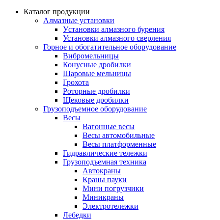
Каталог продукции
Алмазные установки
Уcтановки алмазного бурения
Установки алмазного сверления
Горное и обогатительное оборудование
Вибромельницы
Конусные дробилки
Шаровые мельницы
Грохота
Роторные дробилки
Щековые дробилки
Грузоподъемное оборудование
Весы
Вагонные весы
Весы автомобильные
Весы платформенные
Гидравлические тележки
Грузоподъемная техника
Автокраны
Краны пауки
Мини погрузчики
Миникраны
Электротележки
Лебедки