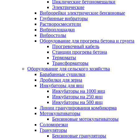
Циклические бетономешалки
Электрические
Виброрейки электрические бензиновые
Глубинные вибраторы
Растворосмесители
Виброплощадки
Вибростолы
Оборудование для прогрева бетона и грунта
Прогревочный кабель
Станции прогрева бетона
Термоматы
Трансформаторы
Оборудование для сельского хозяйства
Барабанные сушилки
Дробилки для зерна
Инкубаторы для яиц
Инкубаторы на 1000 яиц
Инкубаторы на 250 яиц
Инкубаторы на 500 яиц
Линии гранулирования комбикорма
Мотокультиваторы
Бензиновые мотокультиваторы
Соломорезки
Грануляторы
Бензиновые грануляторы