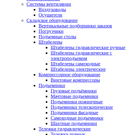
Системы вентиляции
Воздуховоды
Осушители
Складское оборудование
Вертикальные подборщики заказов
Погрузчики
Подъемные столы
Штабелеры
Штабелеры гидравлические ручные
Штабелеры гидравлические с
электроподъемом
Штабелеры самоходные
Штабелеры электрические
Компрессорное оборудование
Винтовые компрессоры
Подъемники
Грузовые подъёмники
Мачтовые подъемники
Подъемники ножничные
Подъемники телескопические
Подъемники фасадные
Самоходные подъемники
Шахтные подъемники
Тележки гидравлические
Тележки ручные