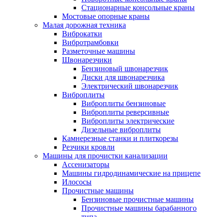
Стационарные консольные краны
Мостовые опорные краны
Малая дорожная техника
Виброкатки
Вибротрамбовки
Разметочные машины
Швонарезчики
Бензиновый швонарезчик
Диски для швонарезчика
Электрический швонарезчик
Виброплиты
Виброплиты бензиновые
Виброплиты реверсивные
Виброплиты электрические
Дизельные виброплиты
Камнерезные станки и плиткорезы
Резчики кровли
Машины для прочистки канализации
Ассенизаторы
Машины гидродинамические на прицепе
Илососы
Прочистные машины
Бензиновые прочистные машины
Прочистные машины барабанного
типа