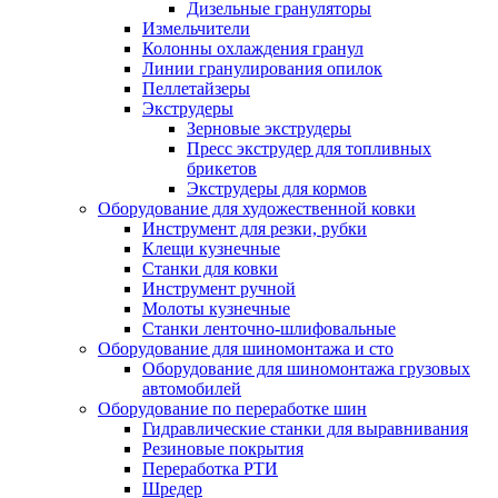
Дизельные грануляторы
Измельчители
Колонны охлаждения гранул
Линии гранулирования опилок
Пеллетайзеры
Экструдеры
Зерновые экструдеры
Пресс экструдер для топливных
брикетов
Экструдеры для кормов
Оборудование для художественной ковки
Инструмент для резки, рубки
Клещи кузнечные
Станки для ковки
Инструмент ручной
Молоты кузнечные
Станки ленточно-шлифовальные
Оборудование для шиномонтажа и сто
Оборудование для шиномонтажа грузовых
автомобилей
Оборудование по переработке шин
Гидравлические станки для выравнивания
Резиновые покрытия
Переработка РТИ
Шредер