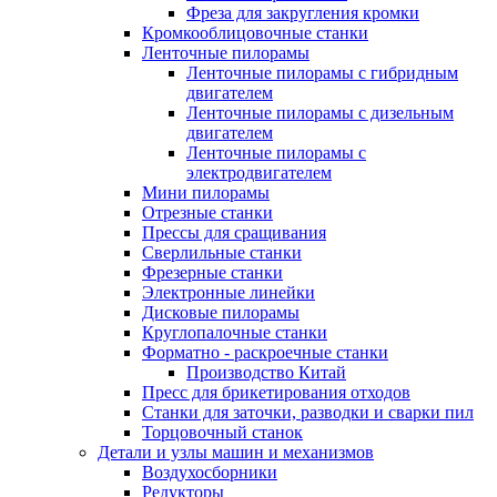
Фреза для закругления кромки
Кромкооблицовочные станки
Ленточные пилорамы
Ленточные пилорамы с гибридным
двигателем
Ленточные пилорамы с дизельным
двигателем
Ленточные пилорамы с
электродвигателем
Мини пилорамы
Отрезные станки
Прессы для сращивания
Сверлильные станки
Фрезерные станки
Электронные линейки
Дисковые пилорамы
Круглопалочные станки
Форматно - раскроечные станки
Производство Китай
Пресс для брикетирования отходов
Станки для заточки, разводки и сварки пил
Торцовочный станок
Детали и узлы машин и механизмов
Воздухосборники
Редукторы