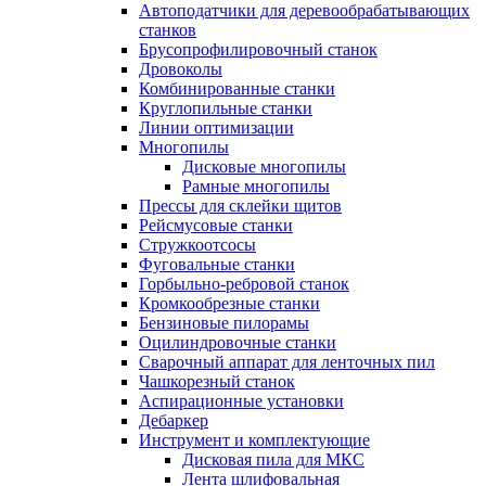
Автоподатчики для деревообрабатывающих
станков
Брусопрофилировочный станок
Дровоколы
Комбинированные станки
Круглопильные станки
Линии оптимизации
Многопилы
Дисковые многопилы
Рамные многопилы
Прессы для склейки щитов
Рейсмусовые станки
Стружкоотсосы
Фуговальные станки
Горбыльно-ребровой станок
Кромкообрезные станки
Бензиновые пилорамы
Оцилиндровочные станки
Сварочный аппарат для ленточных пил
Чашкорезный станок
Аспирационные установки
Дебаркер
Инструмент и комплектующие
Дисковая пила для МКС
Лента шлифовальная