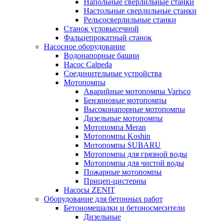
Напольные сверлильные станки
Настольные сверлильные станки
Рельсосверлильные станки
Станок угловысечной
Фальцепрокатный станок
Насосное оборудование
Водонапорные башни
Насос Calpeda
Соединительные устройства
Мотопомпы
Аварийные мотопомпы Varisco
Бензиновые мотопомпы
Высоконапорные мотопомпы
Дизельные мотопомпы
Мотопомпа Meran
Мотопомпы Koshin
Мотопомпы SUBARU
Мотопомпы для грязной воды
Мотопомпы для чистой воды
Пожарные мотопомпы
Прицеп-цистерны
Насосы ZENIT
Оборудование для бетонных работ
Бетономешалки и бетоносмесители
Дизельные