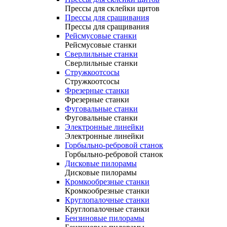
Прессы для склейки щитов
Прессы для сращивания
Прессы для сращивания
Рейсмусовые станки
Рейсмусовые станки
Сверлильные станки
Сверлильные станки
Стружкоотсосы
Стружкоотсосы
Фрезерные станки
Фрезерные станки
Фуговальные станки
Фуговальные станки
Электронные линейки
Электронные линейки
Горбыльно-ребровой станок
Горбыльно-ребровой станок
Дисковые пилорамы
Дисковые пилорамы
Кромкообрезные станки
Кромкообрезные станки
Круглопалочные станки
Круглопалочные станки
Бензиновые пилорамы