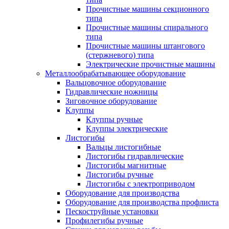
Прочистные машины секционного
типа
Прочистные машины спирального
типа
Прочистные машины штангового
(стержневого) типа
Электрические прочистные машины
Металлообрабатывающее оборудование
Вальцовочное оборудование
Гидравлические ножницы
Зиговочное оборудование
Клуппы
Клуппы ручные
Клуппы электрические
Листогибы
Вальцы листогибные
Листогибы гидравлические
Листогибы магнитные
Листогибы ручные
Листогибы с электроприводом
Оборудование для производства
Оборудование для производства профлиста
Пескоструйные установки
Профилегибы ручные