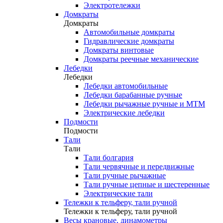
Электротележки
Домкраты
Домкраты
Автомобильные домкраты
Гидравлические домкраты
Домкраты винтовые
Домкраты реечные механические
Лебедки
Лебедки
Лебедки автомобильные
Лебедки барабанные ручные
Лебедки рычажные ручные и МТМ
Электрические лебедки
Подмости
Подмости
Тали
Тали
Тали болгария
Тали червячные и передвижные
Тали ручные рычажные
Тали ручные цепные и шестеренные
Электрические тали
Тележки к тельферу, тали ручной
Тележки к тельферу, тали ручной
Весы крановые, динамометры