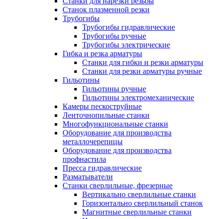
Станки для нарезки резьбы
Станок плазменной резки
Трубогибы
Трубогибы гидравлические
Трубогибы ручные
Трубогибы электрические
Гибка и резка арматуры
Станки для гибки и резки арматуры
Станки для резки арматуры ручные
Гильотины
Гильотины ручные
Гильотины электромеханические
Камеры пескоструйные
Ленточнопильные станки
Многофункциональные станки
Оборудование для производства
металлочерепицы
Оборудование для производства
профнастила
Пресса гидравлические
Разматыватели
Станки сверлильные, фрезерные
Вертикально сверлильные станки
Горизонтально сверлильный станок
Магнитные сверлильные станки