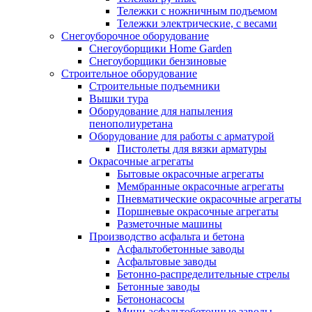
Тележки с ножничным подъемом
Тележки электрические, с весами
Снегоуборочное оборудование
Снегоуборщики Home Garden
Снегоуборщики бензиновые
Строительное оборудование
Cтроительные подъемники
Вышки тура
Оборудование для напыления
пенополиуретана
Оборудование для работы с арматурой
Пистолеты для вязки арматуры
Окрасочные агрегаты
Бытовые окрасочные агрегаты
Мембранные окрасочные агрегаты
Пневматические окрасочные агрегаты
Поршневые окрасочные агрегаты
Разметочные машины
Производство асфальта и бетона
Асфальтобетонные заводы
Асфальтовые заводы
Бетонно-распределительные стрелы
Бетонные заводы
Бетононасосы
Мини асфальтобетонные заводы