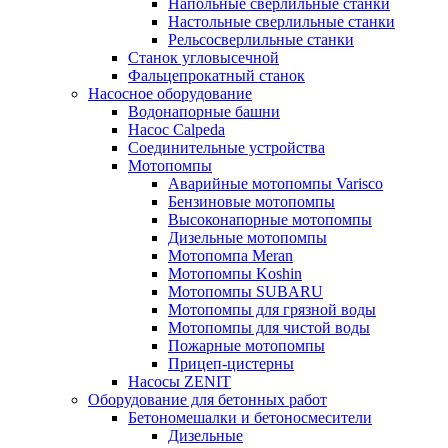
Напольные сверлильные станки
Настольные сверлильные станки
Рельсосверлильные станки
Станок угловысечной
Фальцепрокатный станок
Насосное оборудование
Водонапорные башни
Насос Calpeda
Соединительные устройства
Мотопомпы
Аварийные мотопомпы Varisco
Бензиновые мотопомпы
Высоконапорные мотопомпы
Дизельные мотопомпы
Мотопомпа Meran
Мотопомпы Koshin
Мотопомпы SUBARU
Мотопомпы для грязной воды
Мотопомпы для чистой воды
Пожарные мотопомпы
Прицеп-цистерны
Насосы ZENIT
Оборудование для бетонных работ
Бетономешалки и бетоносмесители
Дизельные