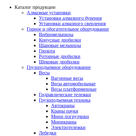
Каталог продукции
Алмазные установки
Уcтановки алмазного бурения
Установки алмазного сверления
Горное и обогатительное оборудование
Вибромельницы
Конусные дробилки
Шаровые мельницы
Грохота
Роторные дробилки
Щековые дробилки
Грузоподъемное оборудование
Весы
Вагонные весы
Весы автомобильные
Весы платформенные
Гидравлические тележки
Грузоподъемная техника
Автокраны
Краны пауки
Мини погрузчики
Миникраны
Электротележки
Лебедки