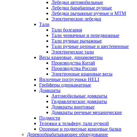
Лебедки автомобильные
Лебедки барабанные ручные
Лебедки рычажные ручные и МТМ
Электрические лебедки
Тали
Тали болгария
Тали червячные и передвижные
Тали ручные рычажные
Тали ручные цепные и шестеренные
Электрические тали
Весы крановые, динамометры
Производства Китай
Производства России
Электронные крановые весы
Вилочные погрузчики HELI
Грейферы одноканатные
Домкраты
Автомобильные домкраты
Гидравлические домкраты
Домкраты винтовые
Домкраты реечные механические
Подмости
Тележки к тельферу, тали ручной
Опорные и подвесные концевые балки
Деревообрабатывающее оборудование