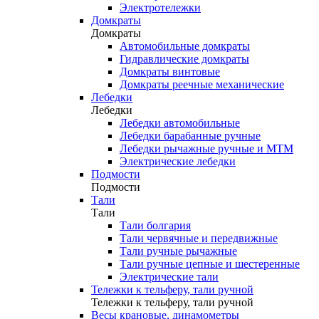
Электротележки
Домкраты
Домкраты
Автомобильные домкраты
Гидравлические домкраты
Домкраты винтовые
Домкраты реечные механические
Лебедки
Лебедки
Лебедки автомобильные
Лебедки барабанные ручные
Лебедки рычажные ручные и МТМ
Электрические лебедки
Подмости
Подмости
Тали
Тали
Тали болгария
Тали червячные и передвижные
Тали ручные рычажные
Тали ручные цепные и шестеренные
Электрические тали
Тележки к тельферу, тали ручной
Тележки к тельферу, тали ручной
Весы крановые, динамометры