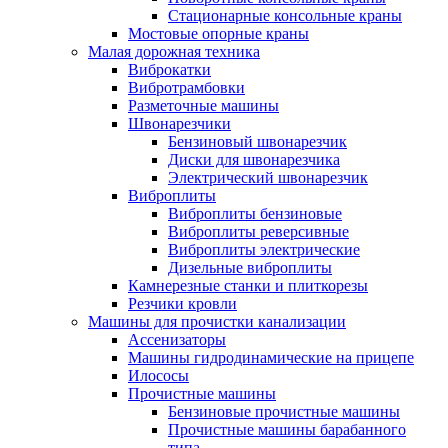
Стационарные консольные краны
Мостовые опорные краны
Малая дорожная техника
Виброкатки
Вибротрамбовки
Разметочные машины
Швонарезчики
Бензиновый швонарезчик
Диски для швонарезчика
Электрический швонарезчик
Виброплиты
Виброплиты бензиновые
Виброплиты реверсивные
Виброплиты электрические
Дизельные виброплиты
Камнерезные станки и плиткорезы
Резчики кровли
Машины для прочистки канализации
Ассенизаторы
Машины гидродинамические на прицепе
Илососы
Прочистные машины
Бензиновые прочистные машины
Прочистные машины барабанного
типа