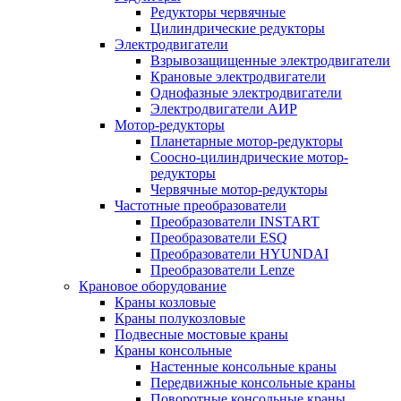
Редукторы червячные
Цилиндрические редукторы
Электродвигатели
Взрывозащищенные электродвигатели
Крановые электродвигатели
Однофазные электродвигатели
Электродвигатели АИР
Мотор-редукторы
Планетарные мотор-редукторы
Соосно-цилиндрические мотор-
редукторы
Червячные мотор-редукторы
Частотные преобразователи
Преобразователи INSTART
Преобразователи ESQ
Преобразователи HYUNDAI
Преобразователи Lenze
Крановое оборудование
Краны козловые
Краны полукозловые
Подвесные мостовые краны
Краны консольные
Настенные консольные краны
Передвижные консольные краны
Поворотные консольные краны