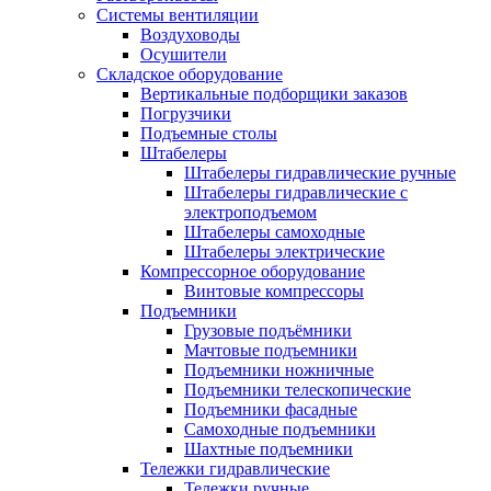
Системы вентиляции
Воздуховоды
Осушители
Складское оборудование
Вертикальные подборщики заказов
Погрузчики
Подъемные столы
Штабелеры
Штабелеры гидравлические ручные
Штабелеры гидравлические с
электроподъемом
Штабелеры самоходные
Штабелеры электрические
Компрессорное оборудование
Винтовые компрессоры
Подъемники
Грузовые подъёмники
Мачтовые подъемники
Подъемники ножничные
Подъемники телескопические
Подъемники фасадные
Самоходные подъемники
Шахтные подъемники
Тележки гидравлические
Тележки ручные