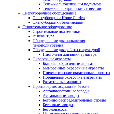
Тележки с ножничным подъемом
Тележки электрические, с весами
Снегоуборочное оборудование
Снегоуборщики Home Garden
Снегоуборщики бензиновые
Строительное оборудование
Cтроительные подъемники
Вышки тура
Оборудование для напыления
пенополиуретана
Оборудование для работы с арматурой
Пистолеты для вязки арматуры
Окрасочные агрегаты
Бытовые окрасочные агрегаты
Мембранные окрасочные агрегаты
Пневматические окрасочные агрегаты
Поршневые окрасочные агрегаты
Разметочные машины
Производство асфальта и бетона
Асфальтобетонные заводы
Асфальтовые заводы
Бетонно-распределительные стрелы
Бетонные заводы
Бетононасосы
Мини асфальтобетонные заводы