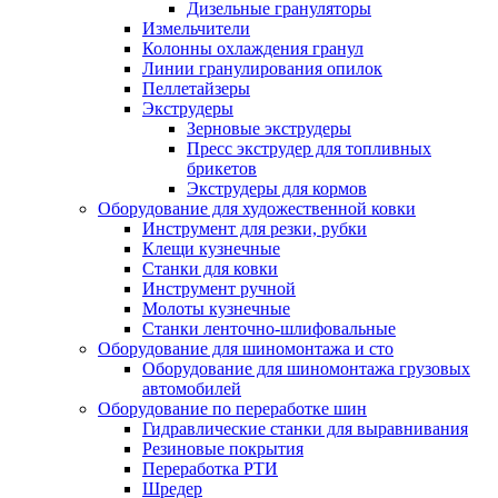
Дизельные грануляторы
Измельчители
Колонны охлаждения гранул
Линии гранулирования опилок
Пеллетайзеры
Экструдеры
Зерновые экструдеры
Пресс экструдер для топливных
брикетов
Экструдеры для кормов
Оборудование для художественной ковки
Инструмент для резки, рубки
Клещи кузнечные
Станки для ковки
Инструмент ручной
Молоты кузнечные
Станки ленточно-шлифовальные
Оборудование для шиномонтажа и сто
Оборудование для шиномонтажа грузовых
автомобилей
Оборудование по переработке шин
Гидравлические станки для выравнивания
Резиновые покрытия
Переработка РТИ
Шредер