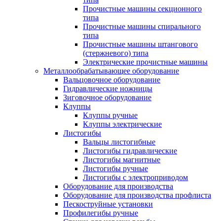
Прочистные машины секционного
типа
Прочистные машины спирального
типа
Прочистные машины штангового
(стержневого) типа
Электрические прочистные машины
Металлообрабатывающее оборудование
Вальцовочное оборудование
Гидравлические ножницы
Зиговочное оборудование
Клуппы
Клуппы ручные
Клуппы электрические
Листогибы
Вальцы листогибные
Листогибы гидравлические
Листогибы магнитные
Листогибы ручные
Листогибы с электроприводом
Оборудование для производства
Оборудование для производства профлиста
Пескоструйные установки
Профилегибы ручные