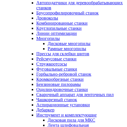
Автоподатчики для деревообрабатывающих
станков
Брусопрофилировочный станок
Дровоколы
Комбинированные станки
Круглопильные станки
Линии оптимизации
Многопилы
Дисковые многопилы
Рамные многопилы
Прессы для склейки щитов
Рейсмусовые станки
Стружкоотсосы
Фуговальные станки
Горбыльно-ребровой станок
Кромкообрезные станки
Бензиновые пилорамы
Оцилиндровочные станки
Сварочный аппарат для ленточных пил
Чашкорезный станок
Аспирационные установки
Дебаркер
Инструмент и комплектующие
Дисковая пила для МКС
Лента шлифовальная