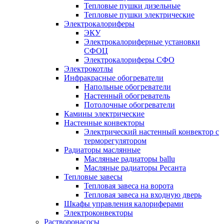
Тепловые пушки дизельные
Тепловые пушки электрические
Электрокалориферы
ЭКУ
Электрокалориферные установки
СФОЦ
Электрокалориферы СФО
Электрокотлы
Инфракрасные обогреватели
Напольные обогреватели
Настенный обогреватель
Потолочные обогреватели
Камины электрические
Настенные конвекторы
Электрический настенный конвектор с
терморегулятором
Радиаторы маслянные
Масляные радиаторы ballu
Масляные радиаторы Ресанта
Тепловые завесы
Тепловая завеса на ворота
Тепловая завеса на входную дверь
Шкафы управления калориферами
Электроконвекторы
Растворонасосы