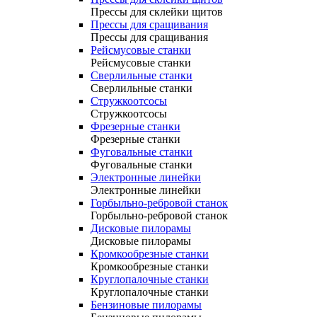
Прессы для склейки щитов
Прессы для сращивания
Прессы для сращивания
Рейсмусовые станки
Рейсмусовые станки
Сверлильные станки
Сверлильные станки
Стружкоотсосы
Стружкоотсосы
Фрезерные станки
Фрезерные станки
Фуговальные станки
Фуговальные станки
Электронные линейки
Электронные линейки
Горбыльно-ребровой станок
Горбыльно-ребровой станок
Дисковые пилорамы
Дисковые пилорамы
Кромкообрезные станки
Кромкообрезные станки
Круглопалочные станки
Круглопалочные станки
Бензиновые пилорамы