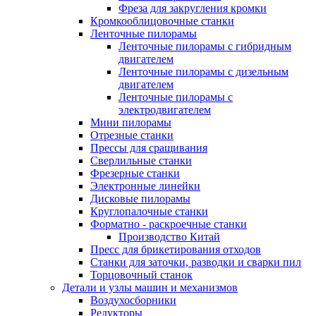
Фреза для закругления кромки
Кромкооблицовочные станки
Ленточные пилорамы
Ленточные пилорамы с гибридным
двигателем
Ленточные пилорамы с дизельным
двигателем
Ленточные пилорамы с
электродвигателем
Мини пилорамы
Отрезные станки
Прессы для сращивания
Сверлильные станки
Фрезерные станки
Электронные линейки
Дисковые пилорамы
Круглопалочные станки
Форматно - раскроечные станки
Производство Китай
Пресс для брикетирования отходов
Станки для заточки, разводки и сварки пил
Торцовочный станок
Детали и узлы машин и механизмов
Воздухосборники
Редукторы