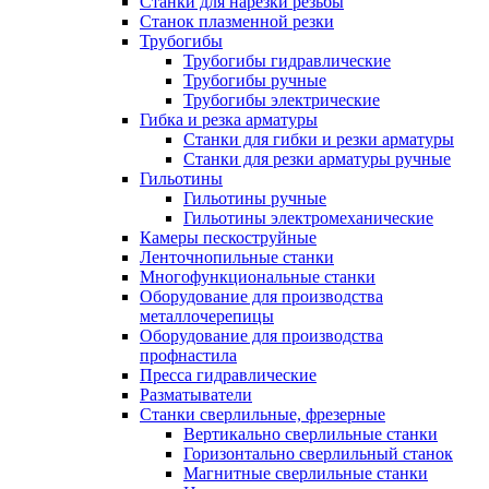
Станки для нарезки резьбы
Станок плазменной резки
Трубогибы
Трубогибы гидравлические
Трубогибы ручные
Трубогибы электрические
Гибка и резка арматуры
Станки для гибки и резки арматуры
Станки для резки арматуры ручные
Гильотины
Гильотины ручные
Гильотины электромеханические
Камеры пескоструйные
Ленточнопильные станки
Многофункциональные станки
Оборудование для производства
металлочерепицы
Оборудование для производства
профнастила
Пресса гидравлические
Разматыватели
Станки сверлильные, фрезерные
Вертикально сверлильные станки
Горизонтально сверлильный станок
Магнитные сверлильные станки