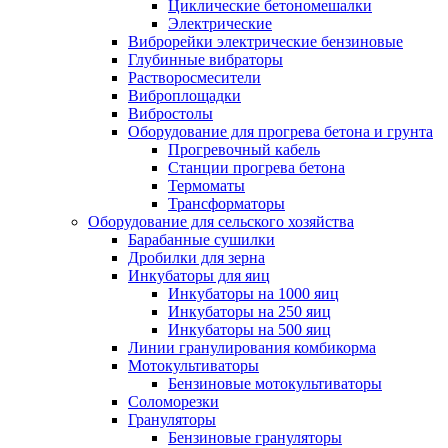
Циклические бетономешалки
Электрические
Виброрейки электрические бензиновые
Глубинные вибраторы
Растворосмесители
Виброплощадки
Вибростолы
Оборудование для прогрева бетона и грунта
Прогревочный кабель
Станции прогрева бетона
Термоматы
Трансформаторы
Оборудование для сельского хозяйства
Барабанные сушилки
Дробилки для зерна
Инкубаторы для яиц
Инкубаторы на 1000 яиц
Инкубаторы на 250 яиц
Инкубаторы на 500 яиц
Линии гранулирования комбикорма
Мотокультиваторы
Бензиновые мотокультиваторы
Соломорезки
Грануляторы
Бензиновые грануляторы